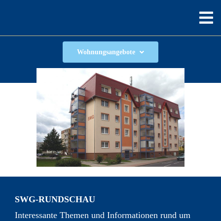
Zum
Inhalt
Tog
springen
Home
Wohnungsangebote
Nav
Vermietung
Info & Service
Kontakte
Mietermagazi
SWG-RUNDSCHAU
Interessante Themen und Informationen rund um