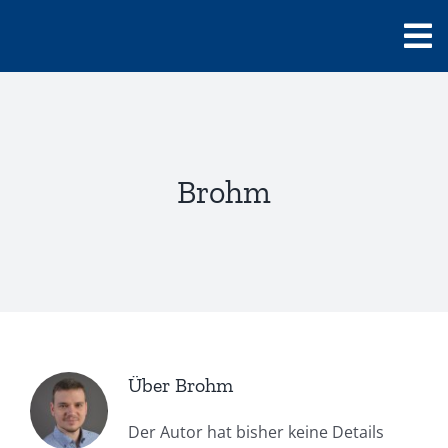
Zum
Inhalt
Tog
springen
Home
Nav
Vermietung
Brohm
Info & Service
Kontakte
Mietermagazi
Über
Brohm
Der Autor hat bisher keine Details